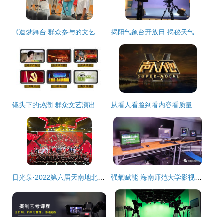
《造梦舞台 群众参与的文艺演出在广播影视中的公转与自转》
揭阳气象台开放日 揭秘天气背后的影视制作魔法
镜头下的热潮 群众文艺演出的影像记忆
从看人看脸到看内容看质量 政策调控下综艺节目的转型升级之路
日光泉·2022第六届天南地北大联欢圆满录制，除夕夜将温暖播出
强氧赋能·海南师范大学影视制作教学实践探索——第一阶段 从理论到影像的全面启航