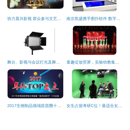
协力晨兴影视 群众参与文艺演出的新探索
南京凯盛携手图扑软件 数字化赋能，共筑智慧水泥工厂新标杆
舞台、影视与会议灯光及舞美制作 CA001中国音响第一网助力专业交流与影视节目制作
童趣绽放荧屏，实验幼教集团中海幼儿园萌娃闹新春
2017生物制品领域疫苗圈十大最具创新力企业及其在影视节目制作中的传播影响
女生占据考研C位！最适合女生考研专业推荐及群众文艺演出的参与价值