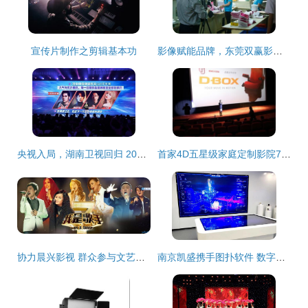
宣传片制作之剪辑基本功
影像赋能品牌，东莞双赢影视为宏华内衣辅料打造专属企业宣传名片
央视入局，湖南卫视回归 2021年偶像综艺赛道风云再起
首家4D五星级家庭定制影院7月落户重庆 打造沉浸式视听盛宴
协力晨兴影视 群众参与文艺演出的新探索
南京凯盛携手图扑软件 数字化赋能，共筑智慧水泥工厂新标杆