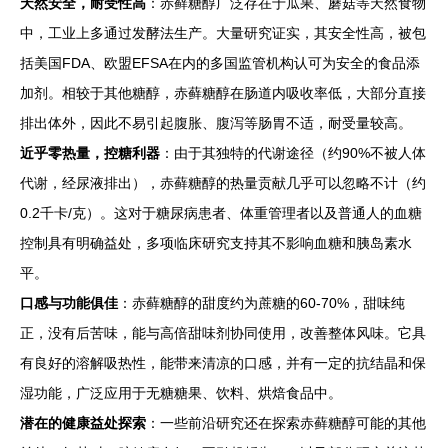
天然安全，耐受性高
：赤藓糖醇广泛存在于瓜果、蘑菇等天然食物
中，工业上多通过发酵法生产。大量研究证实，其安全性高，被包
括美国FDA、欧盟EFSA在内的多国监管机构认可为安全的食品添
加剂。相较于其他糖醇，赤藓糖醇在肠道内吸收率低，大部分直接
排出体外，因此不易引起腹胀、腹泻等肠胃不适，耐受量较高。
近乎零热量，控糖利器
：由于其独特的代谢途径（约90%不被人体
代谢，经尿液排出），赤藓糖醇的热量贡献几乎可以忽略不计（约
0.2千卡/克）。这对于糖尿病患者、体重管理者以及普通人的血糖
控制具有明确益处，多项临床研究支持其不影响血糖和胰岛素水
平。
口感与功能俱佳
：赤藓糖醇的甜度约为蔗糖的60-70%，甜味纯
正，没有后苦味，能与高倍甜味剂协同使用，改善整体风味。它具
有良好的溶解吸热性，能带来清凉的口感，并有一定的抗结晶和保
湿功能，广泛应用于无糖糖果、饮料、烘焙食品中。
潜在的健康益处探索
：一些前沿研究还在探索赤藓糖醇可能的其他