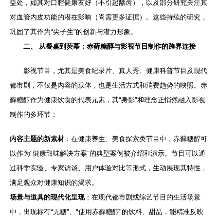
益处，如其对口腔健康友好（不引起龋齿），以及部分研究关注其
对血管内皮功能的潜在影响（尚需更多证据）。这些持续的研究，
巩固了其作为“尖子生”的创新与潜力形象。
二、 从餐桌到荧幕：赤藓糖醇与影视节目制作的跨界连接
影视节目，尤其是美食纪录片、真人秀、健康科普节目及现代
都市剧，不仅是内容的载体，也是生活方式和消费趋势的映照。赤
藓糖醇作为健康饮食的代表元素，其“身影”和理念正悄然融入影视
制作的多环节：
内容主题的新素材
：在健康养生、美食探索类节目中，赤藓糖醇可
以作为“健康甜味解决方案”的典型案例被介绍和演示。节目可以通
过科学实验、专家访谈、用户体验对比等形式，生动展现其特性，
满足观众对健康知识的渴求。
场景与道具的现代化呈现
：在现代都市剧或综艺节目的生活场景
中，出现标有“无糖”、“使用赤藓糖醇”的饮料、甜品，能精准反映