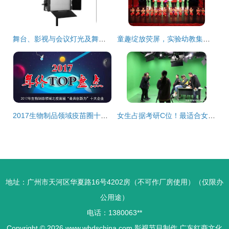
舞台、影视与会议灯光及舞美制作 CA001中国音响第一网助力专业交流与影视节目制作
童趣绽放荧屏，实验幼教集团中海幼儿园萌娃闹新春
2017生物制品领域疫苗圈十大最具创新力企业及其在影视节目制作中的传播影响
女生占据考研C位！最适合女生考研专业推荐及群众文艺演出的参与价值
地址：广州市天河区华夏路16号4202房（不可作厂房使用）（仅限办
公用途）
电话：1380063**
Copyright © 2026
www.whdschina.com
影视节目制作
广东红商文化